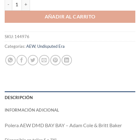
Polera AEW DMD BAY BAY - Adam Cole & Britt Baker cantidad
AÑADIR AL CARRITO
SKU:
144976
Categorías:
AEW
,
Undisputed Era
DESCRIPCIÓN
INFORMACIÓN ADICIONAL
Polera AEW DMD BAY BAY – Adam Cole & Britt Baker
Di
sponible en tallas S a 3XL