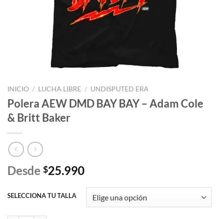
INICIO
/
LUCHA LIBRE
/
UNDISPUTED ERA
Polera AEW DMD BAY BAY – Adam Cole
& Britt Baker
Desde
25.990
$
SELECCIONA TU TALLA