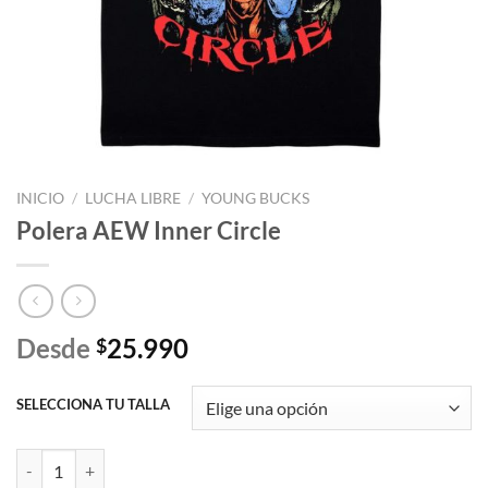
INICIO
/
LUCHA LIBRE
/
YOUNG BUCKS
Polera AEW Inner Circle
Desde
25.990
$
SELECCIONA TU TALLA
Polera AEW Inner Circle cantidad