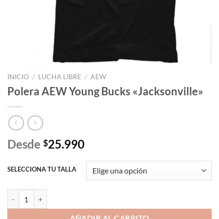
INICIO
/
LUCHA LIBRE
/
AEW
Polera AEW Young Bucks «Jacksonville»
Desde
25.990
$
SELECCIONA TU TALLA
Polera AEW Young Bucks "Jacksonville" cantidad
AÑADIR AL CARRITO