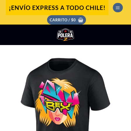
Saltar
¡ENVÍO EXPRESS A TODO CHILE!
al
contenido
CARRITO /
$
0