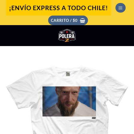
Saltar
¡ENVÍO EXPRESS A TODO CHILE!
al
contenido
CARRITO /
$
0