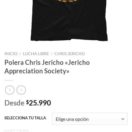
INICIO
/
LUCHA LIBRE
/
CHRIS JERICHO
Polera Chris Jericho «Jericho
Appreciation Society»
Desde
25.990
$
SELECCIONA TU TALLA