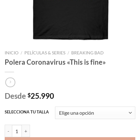
INICIO
/
PELÍCULAS & SERIES
/
BREAKING BAD
Polera Coronavirus «This is fine»
Desde
25.990
$
SELECCIONA TU TALLA
Polera Coronavirus "This is fine" cantidad