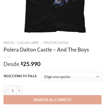
INICIO
/
LUCHA LIBRE
/
DALTON CASTLE
Polera Dalton Castle – And The Boys
Desde
25.990
$
SELECCIONA TU TALLA
Polera Dalton Castle - And The Boys cantidad
AÑADIR AL CARRITO