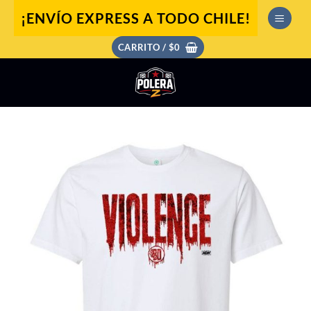
Saltar
¡ENVÍO EXPRESS A TODO CHILE!
al
contenido
CARRITO /
$
0