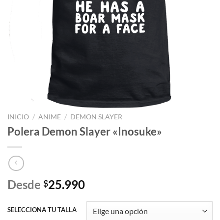
INICIO
/
ANIME
/
DEMON SLAYER
Polera Demon Slayer «Inosuke»
Desde
25.990
$
SELECCIONA TU TALLA