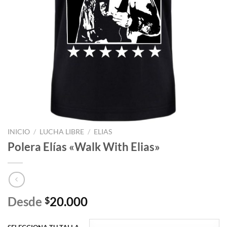
INICIO
/
LUCHA LIBRE
/
ELIAS
Polera Elías «Walk With Elias»
Desde
20.000
$