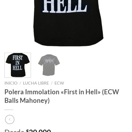
INICIO
/
LUCHA LIBRE
/
ECW
Polera Immolation «First in Hell» (ECW
Balls Mahoney)
$