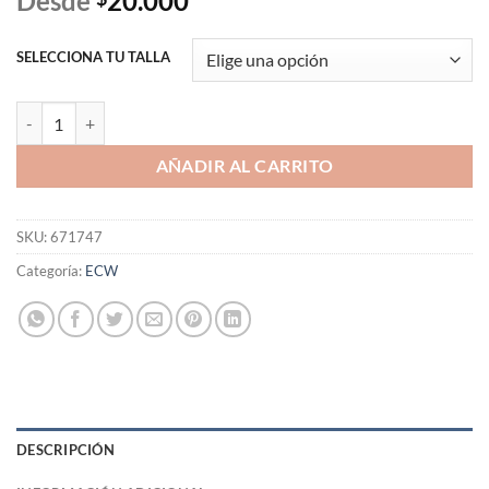
Desde
20.000
SELECCIONA TU TALLA
Polera Immolation "First in Hell" (ECW Balls Mahoney) cantidad
AÑADIR AL CARRITO
SKU:
671747
Categoría:
ECW
DESCRIPCIÓN