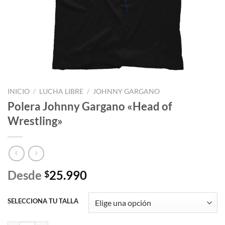
INICIO
/
LUCHA LIBRE
/
JOHNNY GARGANO
Polera Johnny Gargano «Head of
Wrestling»
Desde
25.990
$
SELECCIONA TU TALLA