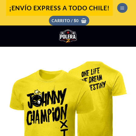
Saltar
¡ENVÍO EXPRESS A TODO CHILE!
al
contenido
CARRITO /
$
0