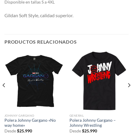
Di
sponible en tallas S a 4XL
Gildan Soft Style, calidad superior.
PRODUCTOS RELACIONADOS
JOHNNY GARGANO
GENERAL
Polera Johnny Gargano «No
Polera Johnny Gargano –
way home»
Johnny Wrestling
Desde
$
25.990
Desde
$
25.990