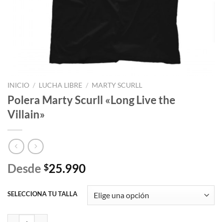
INICIO
/
LUCHA LIBRE
/
MARTY SCURLL
Polera Marty Scurll «Long Live the
Villain»
Desde
25.990
$
SELECCIONA TU TALLA
Polera Marty Scurll "Long Live the Villain" cantidad