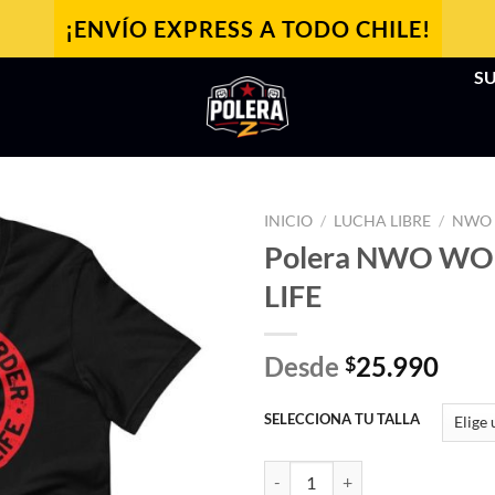
¡ENVÍO EXPRESS A TODO CHILE!
SU
INICIO
/
LUCHA LIBRE
/
NWO
Polera NWO WO
LIFE
Desde
25.990
$
SELECCIONA TU TALLA
Polera NWO WOLFPAC 4 LIFE ca