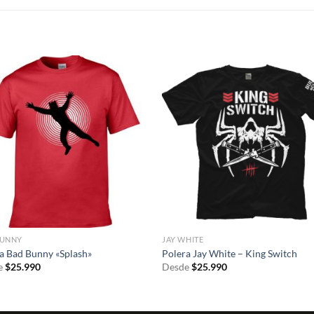
S
BUNNY
JAY WHITE
a Bad Bunny «Splash»
Polera Jay White – King Switch
e
$
25.990
Desde
$
25.990