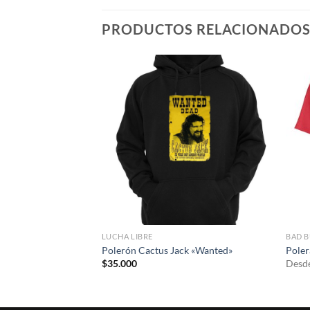
PRODUCTOS RELACIONADO
LUCHA LIBRE
BAD 
gano «Johnny
Polerón Cactus Jack «Wanted»
Poler
$
35.000
Desd