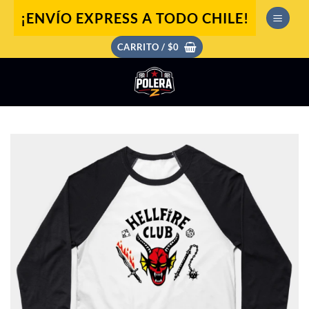
Saltar
¡ENVÍO EXPRESS A TODO CHILE!
al
contenido
CARRITO /
$
0