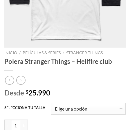
INICIO
/
PELÍCULAS & SERIES
/
STRANGER THINGS
Polera Stranger Things – Hellfire club
Desde
25.990
$
SELECCIONA TU TALLA
Polera Stranger Things - Hellfire club cantidad