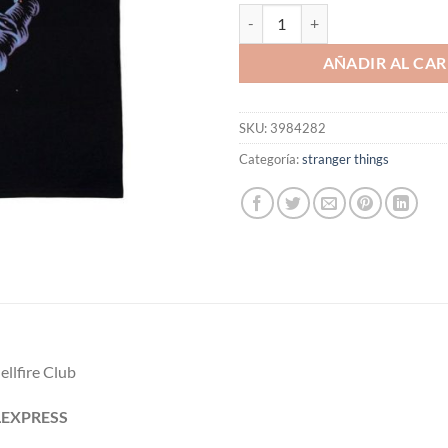
Polera Stranger Things x Butcher 
AÑADIR AL CAR
SKU:
3984282
Categoría:
stranger things
ellfire Club
ILEXPRESS