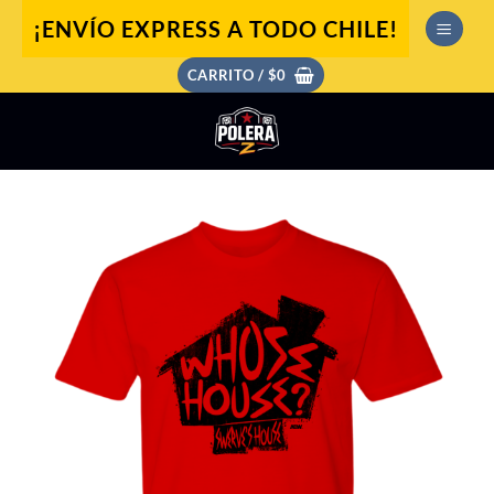
Saltar
¡ENVÍO EXPRESS A TODO CHILE!
al
contenido
CARRITO /
$
0