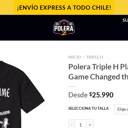
¡ENVÍO EXPRESS A TODO CHILE!
SU
INICIO
/
TRIPLE H
Polera Triple H P
Game Changed t
Desde
25.990
$
SELECCIONA TU TALLA
Polera Triple H Played The Game