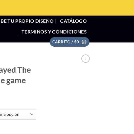
BE TU PROPIO DISEÑO
CATÁLOGO
TERMINOS Y CONDICIONES
CARRITO /
$
0
layed The
he game
 Changed the game cantidad