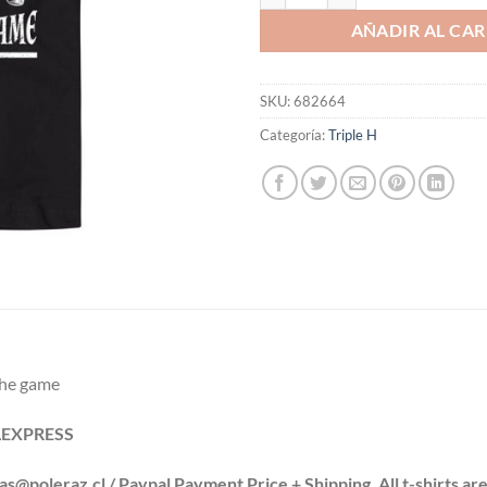
AÑADIR AL CAR
SKU:
682664
Categoría:
Triple H
the game
ILEXPRESS
leraz.cl / Paypal Payment Price + Shipping. All t-shirts are