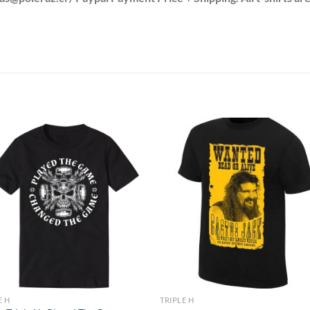
S
E H
TRIPLE H