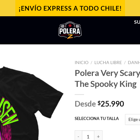
¡ENVÍO EXPRESS A TODO CHILE!
SU
INICIO
/
LUCHA LIBRE
/
DAN
Polera Very Scar
The Spooky King
Desde
25.990
$
SELECCIONA TU TALLA
Polera Very Scaryhausen by The 