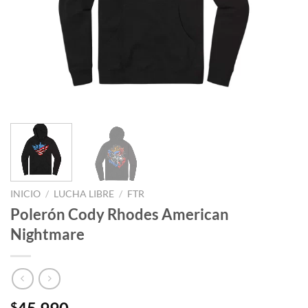
INICIO
/
LUCHA LIBRE
/
FTR
Polerón Cody Rhodes American
Nightmare
$