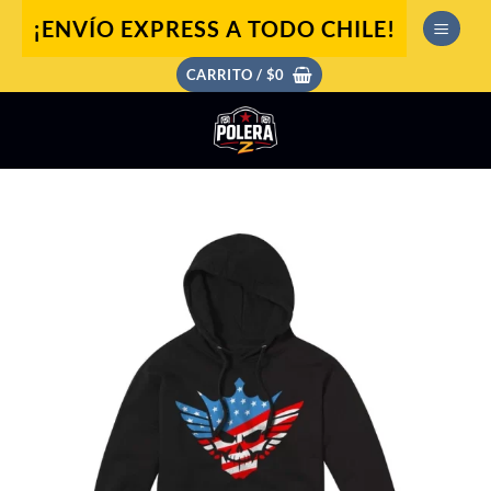
Saltar
¡ENVÍO EXPRESS A TODO CHILE!
al
contenido
CARRITO /
$
0