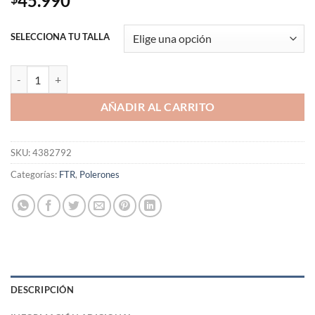
45.990
SELECCIONA TU TALLA
Polerón Cody Rhodes American Nightmare cantidad
AÑADIR AL CARRITO
SKU:
4382792
Categorías:
FTR
,
Polerones
DESCRIPCIÓN