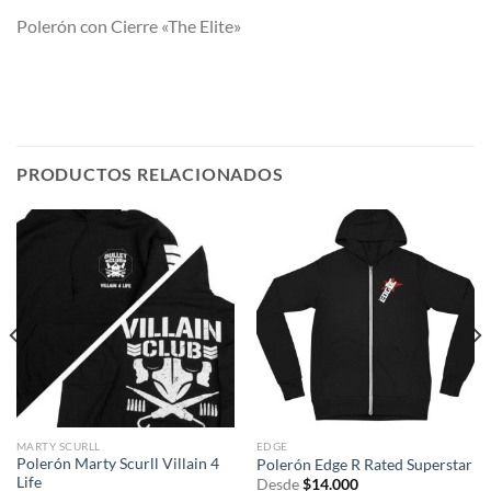
Polerón con Cierre «The Elite»
PRODUCTOS RELACIONADOS
MARTY SCURLL
EDGE
Polerón Marty Scurll Villain 4
Polerón Edge R Rated Superstar
Life
Desde
$
14.000