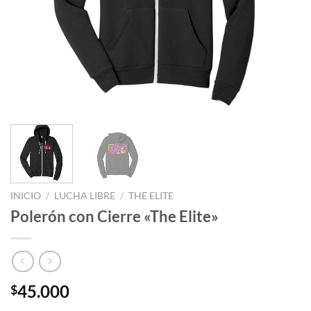
INICIO
/
LUCHA LIBRE
/
THE ELITE
Polerón con Cierre «The Elite»
45.000
$