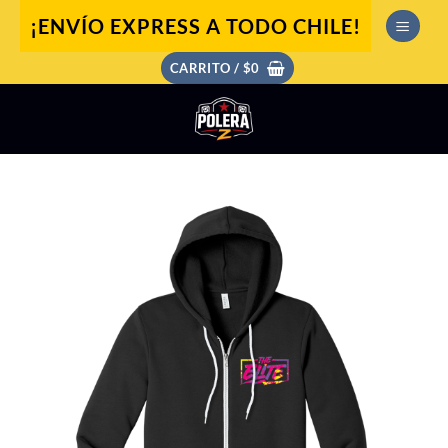
Saltar
¡ENVÍO EXPRESS A TODO CHILE!
al
contenido
CARRITO /
$
0