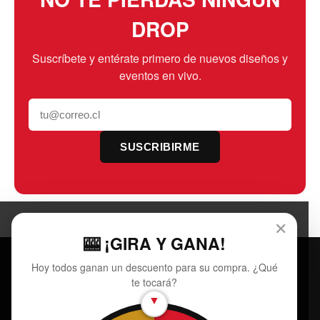
DROP
Suscríbete y entérate primero de nuevos diseños y
eventos en vivo.
SUSCRIBIRME
✕
🎰 ¡GIRA Y GANA!
Hoy todos ganan un descuento para su compra. ¿Qué
ROPA
POLE
RAZ
te tocará?
▼
Catálogo completo
Ropa épica de tus luchadores