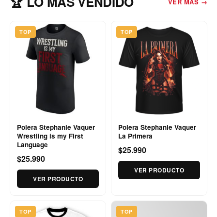
🏆 LO MÁS VENDIDO
VER MÁS →
TOP
TOP
Polera Stephanie Vaquer
Polera Stephanie Vaquer
Wrestling is my First
La Primera
Language
$25.990
$25.990
VER PRODUCTO
VER PRODUCTO
TOP
TOP