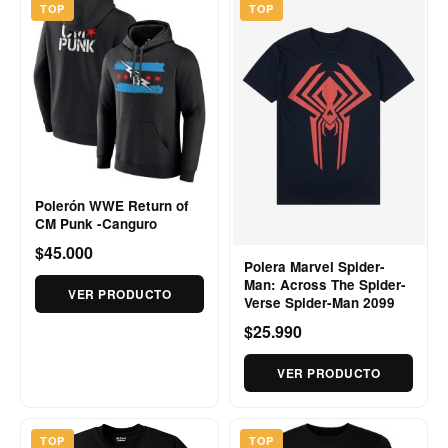
TOP
TOP
Polerón WWE Return of
CM Punk -Canguro
$45.000
Polera Marvel Spider-
Man: Across The Spider-
VER PRODUCTO
Verse Spider-Man 2099
$25.990
VER PRODUCTO
TOP
TOP