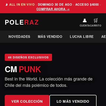
📡
ALL IN EN VIVO
· DOMINGO 30 DE AGO · ACCESO $4000 ·
COMPRAR AHORA →
👤
🛒
POLE
RAZ
CUENTA
CARRITO
NOVEDADES
MÁS VENDIDO
LUCHA LIBRE
A
46 DISEÑOS EXCLUSIVOS
VAQUER
CM
PUNK
Best in the World. La colección más grande de
Chile del más polémico de todos.
VER COLECCIÓN
VER COLECCIÓN
LO MÁS VENDIDO