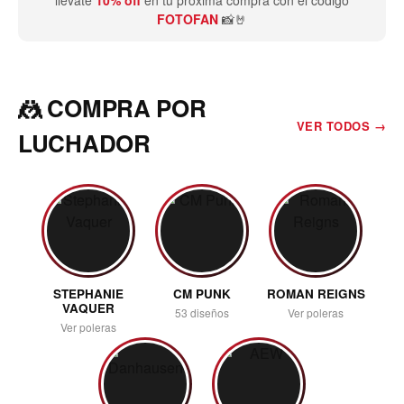
llévate
10% off
en tu próxima compra con el código
FOTOFAN
📸🤘
🤼 COMPRA POR
VER TODOS →
LUCHADOR
STEPHANIE
CM PUNK
ROMAN REIGNS
VAQUER
53 diseños
Ver poleras
Ver poleras