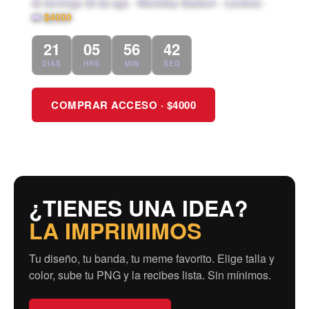
📅 domingo 30 de ago · Wembley Stadium · Londres ·
🎟️
$4000
21
05
56
40
DÍAS
HRS
MIN
SEG
COMPRAR ACCESO · $4000
¿TIENES UNA IDEA?
LA IMPRIMIMOS
Tu diseño, tu banda, tu meme favorito. Elige talla y
color, sube tu PNG y la recibes lista. Sin mínimos.