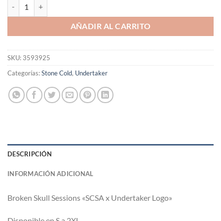
Polera Broken Skull Sessions "SCSA x Undertaker Logo" cantidad
AÑADIR AL CARRITO
SKU:
3593925
Categorías:
Stone Cold
,
Undertaker
DESCRIPCIÓN
INFORMACIÓN ADICIONAL
Broken Skull Sessions «SCSA x Undertaker Logo»
Disponible en S a 2XL