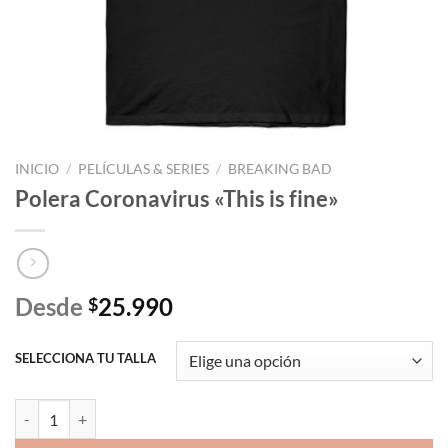
INICIO
/
PELÍCULAS & SERIES
/
BREAKING BAD
Polera Coronavirus «This is fine»
Desde
25.990
$
SELECCIONA TU TALLA
Polera Coronavirus "This is fine" cantidad