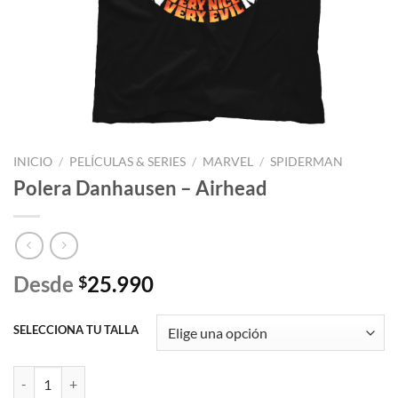
INICIO
/
PELÍCULAS & SERIES
/
MARVEL
/
SPIDERMAN
Polera Danhausen – Airhead
Desde
25.990
$
SELECCIONA TU TALLA
Polera Danhausen - Airhead cantidad