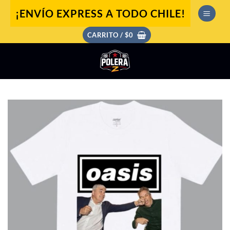
Saltar
¡ENVÍO EXPRESS A TODO CHILE!
al
contenido
CARRITO /
$
0