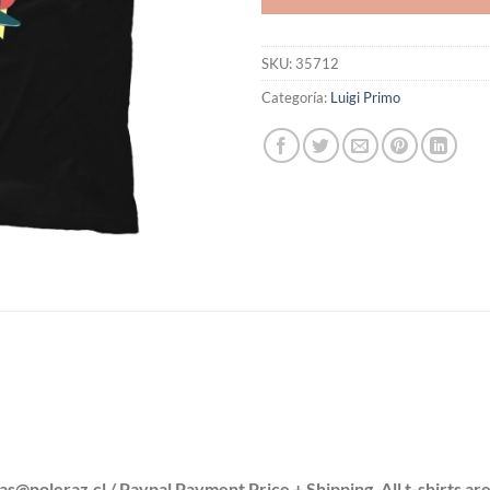
SKU:
35712
Categoría:
Luigi Primo
leraz.cl / Paypal Payment Price + Shipping. All t-shirts are