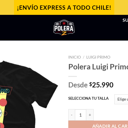
¡ENVÍO EXPRESS A TODO CHILE!
SU
INICIO
/
LUIGI PRIMO
Polera Luigi Pri
Desde
25.990
$
SELECCIONA TU TALLA
Polera Luigi Primo cantidad
AÑADIR AL CAR