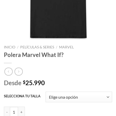
INICIO
/
PELÍCULAS & SERIES
/
MARVEL
Polera Marvel What If?
Desde
25.990
$
SELECCIONA TU TALLA
Polera Marvel What If? cantidad