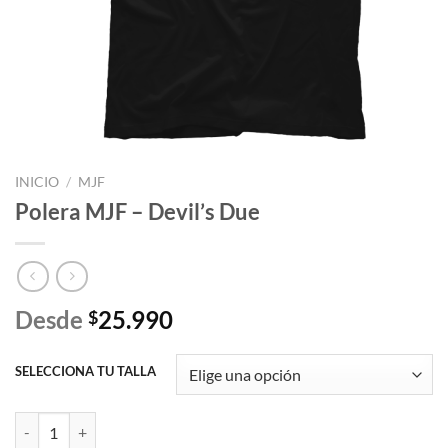
INICIO
/
MJF
Polera MJF – Devil’s Due
Desde
25.990
$
SELECCIONA TU TALLA
Polera MJF - Devil's Due cantidad