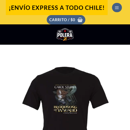
Saltar
¡ENVÍO EXPRESS A TODO CHILE!
al
contenido
CARRITO /
$
0