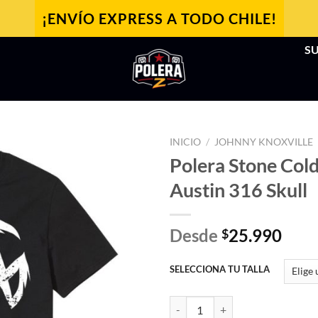
¡ENVÍO EXPRESS A TODO CHILE!
SU
INICIO
/
JOHNNY KNOXVILLE
Polera Stone Cold
Austin 316 Skull
Desde
25.990
$
SELECCIONA TU TALLA
Polera Stone Cold Steve Austin 3