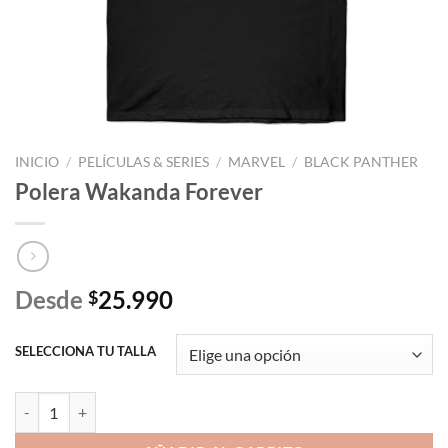
INICIO
/
PELÍCULAS & SERIES
/
MARVEL
/
BLACK PANTHER
Polera Wakanda Forever
Desde
25.990
$
SELECCIONA TU TALLA
Polera Wakanda Forever cantidad