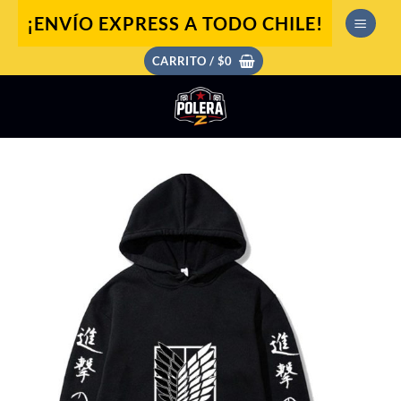
Saltar
¡ENVÍO EXPRESS A TODO CHILE!
al
contenido
CARRITO /
$
0