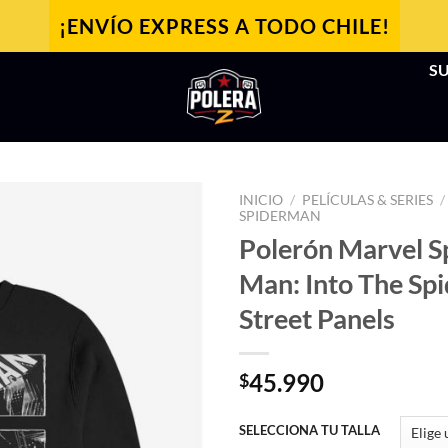
¡ENVÍO EXPRESS A TODO CHILE!
SU
INICIO
/
PELÍCULAS & SERIES
/
SPIDERMAN
Polerón Marvel S
Man: Into The Sp
Street Panels
45.990
$
SELECCIONA TU TALLA