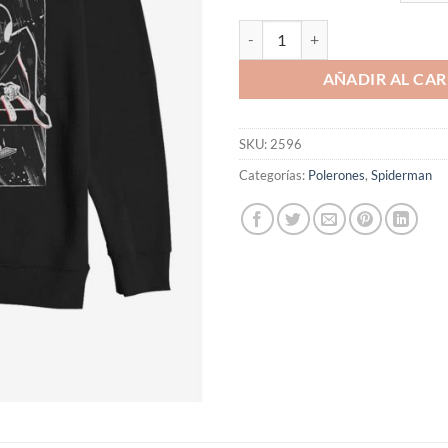
Polerón Marvel Spider-Man: Into 
AÑADIR AL CAR
SKU:
2596
Categorías:
Polerones
,
Spiderman