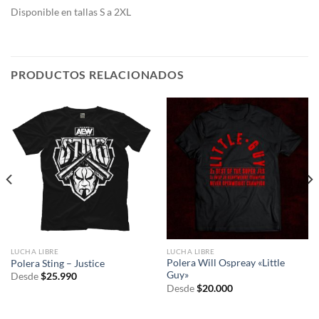
Di
sponible en tallas S a 2XL
PRODUCTOS RELACIONADOS
LUCHA LIBRE
LUCHA LIBRE
Polera Will Ospreay «Little
Polera Sting – Justice
Guy»
Desde
$
25.990
Desde
$
20.000