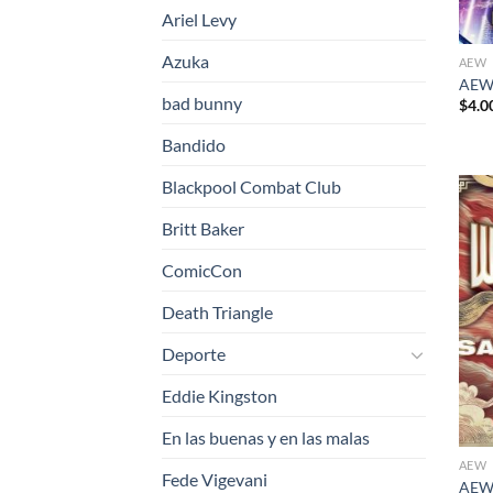
Ariel Levy
Azuka
AEW
AEW 
bad bunny
$
4.0
Bandido
Blackpool Combat Club
Britt Baker
ComicCon
Death Triangle
Deporte
Eddie Kingston
En las buenas y en las malas
AEW
Fede Vigevani
AEW