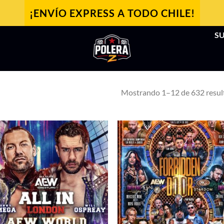
¡ENVÍO EXPRESS A TODO CHILE!
SU
Mostrando 1–12 de 632 resul