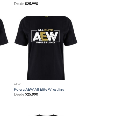
Desde
$
25.990
AEW
Polera AEW All Elite Wrestling
Desde
$
25.990