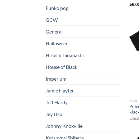
$
8.0
Funko pop
GCW
General
Halloween
Hiroshi Tanahashi
House of Black
Imperium
Jamie Hayter
AEW
Jeff Hardy
Pole
«Jack
Jey Uso
Desd
Johnny Knoxville
Katsuyori Shibata