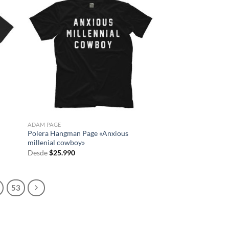
ADAM PAGE
Polera Hangman Page «Anxious
millenial cowboy»
Desde
$
25.990
53