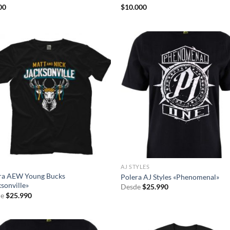
00
$
10.000
AJ STYLES
ra AEW Young Bucks
Polera AJ Styles «Phenomenal»
sonville»
Desde
$
25.990
e
$
25.990