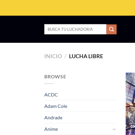
Saltar
al
contenido
Buscar
por:
INICIO
/
LUCHA LIBRE
BROWSE
ACDC
Adam Cole
Andrade
Anime