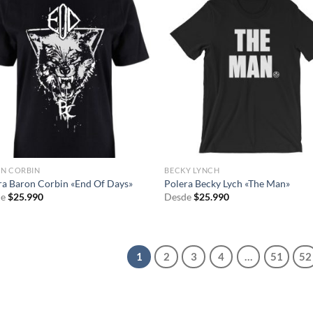
N CORBIN
BECKY LYNCH
ra Baron Corbin «End Of Days»
Polera Becky Lych «The Man»
e
$
25.990
Desde
$
25.990
1
2
3
4
…
51
52