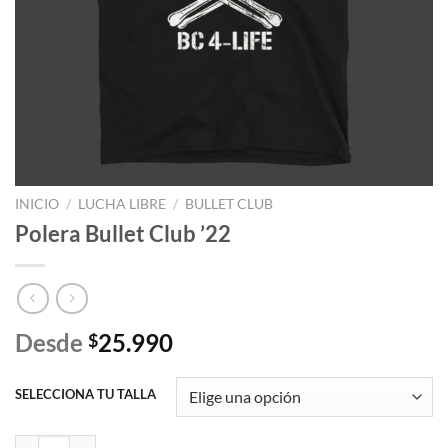
INICIO
/
LUCHA LIBRE
/
BULLET CLUB
Polera Bullet Club ’22
Desde
25.990
$
SELECCIONA TU TALLA
Polera Bullet Club '22 cantidad