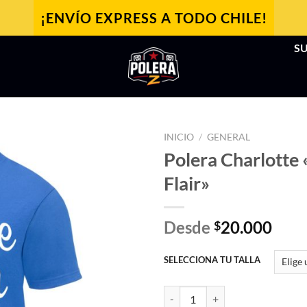
¡ENVÍO EXPRESS A TODO CHILE!
SU
INICIO
/
GENERAL
Polera Charlotte 
Flair»
Desde
20.000
$
SELECCIONA TU TALLA
Polera Charlotte "Do it with Flair