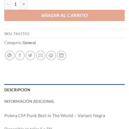
Polera CM Punk Best in The World - Variant Negra cantidad
AÑADIR AL CARRITO
SKU:
7661915
Categoría:
General
DESCRIPCIÓN
INFORMACIÓN ADICIONAL
Polera CM Punk Best in The World – Variant Negra
Di
sponible en tallas S a 3XL