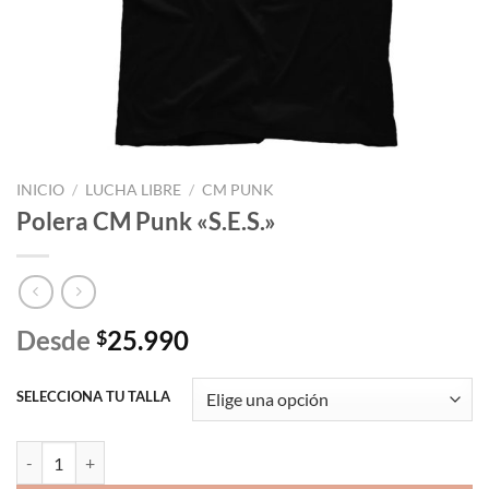
INICIO
/
LUCHA LIBRE
/
CM PUNK
Polera CM Punk «S.E.S.»
Desde
25.990
$
SELECCIONA TU TALLA
Polera CM Punk "S.E.S." cantidad