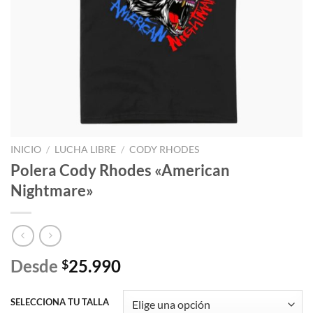
INICIO
/
LUCHA LIBRE
/
CODY RHODES
Polera Cody Rhodes «American
Nightmare»
Desde
25.990
$
SELECCIONA TU TALLA