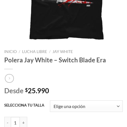
INICIO
/
LUCHA LIBRE
/
JAY WHITE
Polera Jay White – Switch Blade Era
Desde
25.990
$
SELECCIONA TU TALLA
Polera Jay White - Switch Blade Era cantidad