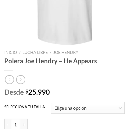
INICIO
/
LUCHA LIBRE
/
JOE HENDRY
Polera Joe Hendry – He Appears
Desde
25.990
$
SELECCIONA TU TALLA
Polera Joe Hendry - He Appears cantidad