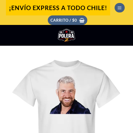
Saltar
¡ENVÍO EXPRESS A TODO CHILE!
al
contenido
CARRITO /
$
0