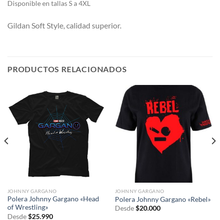
Di
sponible en tallas S a 4XL
Gildan Soft Style, calidad superior.
PRODUCTOS RELACIONADOS
JOHNNY GARGANO
JOHNNY GARGANO
Polera Johnny Gargano «Head
Polera Johnny Gargano «Rebel»
of Wrestling»
Desde
$
20.000
Desde
$
25.990