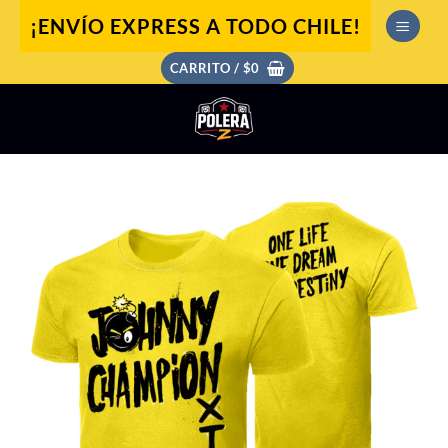
Saltar
¡ENVÍO EXPRESS A TODO CHILE!
al
contenido
CARRITO /
$
0