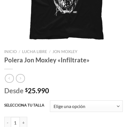
INICIO
/
LUCHA LIBRE
/
JON MOXLEY
Polera Jon Moxley «Infiltrate»
Desde
25.990
$
SELECCIONA TU TALLA
Polera Jon Moxley "Infiltrate" cantidad