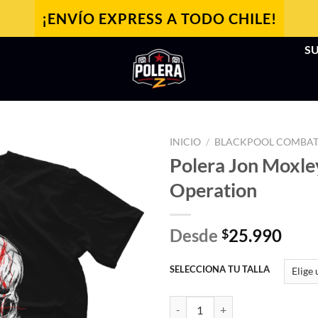
¡ENVÍO EXPRESS A TODO CHILE!
SU
INICIO
/
BLACKPOOL COMBAT
Polera Jon Moxle
Operation
Desde
25.990
$
SELECCIONA TU TALLA
Polera Jon Moxley - Operation ca