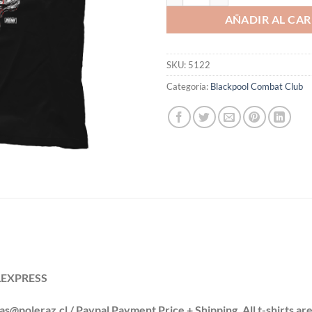
AÑADIR AL CAR
SKU:
5122
Categoría:
Blackpool Combat Club
ILEXPRESS
leraz.cl / Paypal Payment Price + Shipping. All t-shirts are