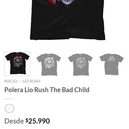
INICIO
/
LÍO RUSH
Polera Lio Rush The Bad Child
Desde
25.990
$