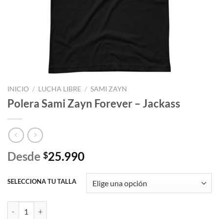
INICIO
/
LUCHA LIBRE
/
SAMI ZAYN
Polera Sami Zayn Forever – Jackass
Desde
25.990
$
SELECCIONA TU TALLA
Polera Sami Zayn Forever - Jackass cantidad